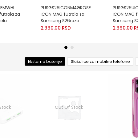
ADD TO CART
ADD TO CA
ZEMWHI
PUSGS26ICONMAGROSE
PUSGS26U
futrola za
ICON MAG futrola za
ICON MAG f
bela
Samsung S26roze
Samsung S2
2,990.00
RSD
2,990.00
R
Eksterne baterije
Slušalice za mobilne telefone
Stock
Out Of Stock