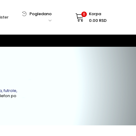
Pogledano
Korpa
0
ister
0.00
RSD
, futrole,
elefon po