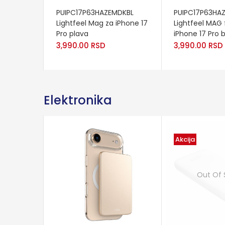
ADD TO CART
ADD TO CART
PUIPC17P63HAZEMDKBL
PUIPC17P63HA
Lightfeel Mag za iPhone 17
Lightfeel MAG 
Pro plava
iPhone 17 Pro 
3,990.00
RSD
3,990.00
RSD
Elektronika
Akcija
Out Of 