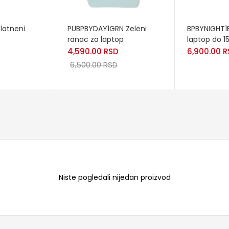
READ MORE
READ MORE
latneni
PUBPBYDAY1GRN Zeleni
BPBYNIGHT1
ranac za laptop
laptop do 15
4,590.00
RSD
6,900.00
R
6,500.00
RSD
Niste pogledali nijedan proizvod