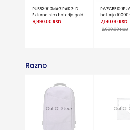
ADD TO CART
READ MORE
PUBB3000MAGIPAIRGLD
PWFCBB100P2W
Externa slim baterija gold
baterija 1000
8,990.00
RSD
2,190.00
RSD
2,690.00
RSD
Razno
Out Of Stock
Out Of 