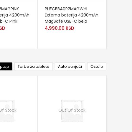
RT
ADD TO CART
ADD TO
2MAGPINK
PUFCBB40P2MAGWHI
PUFCBB4
terija 4200mAh
Externa baterija 4200mAh
Externa 
b-C Pink
MagSafe USB-C bela
MagSafe
SD
4,990.00
RSD
4,990.
aptop
Torbe za tablete
Auto punjači
Ostalo
Of Stock
Out Of Stock