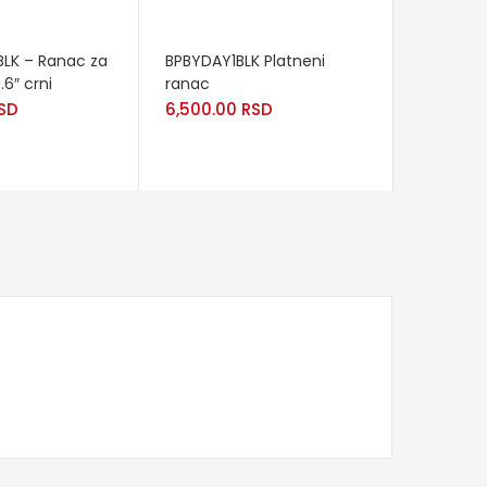
READ MORE
BLK – Ranac za
BPBYDAY1BLK Platneni
.6″ crni
ranac
SD
6,500.00
RSD