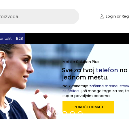
Login or Reg
ontakt
B2B
Mobile Solution Plus
Sve za tvoj
telefon
na
jednom mestu.
Najkvalitetnije
zaštitne maske, stakla
slušalice
i još mnogo toga za tvoj t
super povoljnim cenama.
PORUČI ODMAH