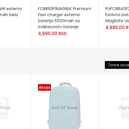
READ MORE
ADD TO CA
HI externa
FCBB50P1MAGBLK Premium
PUFCBB40P
0mAh bela
fast charger externa
Externa ba
baterija 5000mAh sa
MagSafe Us
indikatorom baterije
4,990.00
R
4,990.00
RSD
Torbe za l
Akcija
Stock
Out Of Stock
Out 