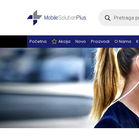
Products
search
Početna
Akcija
Novo
Proizvodi
O Nama
K