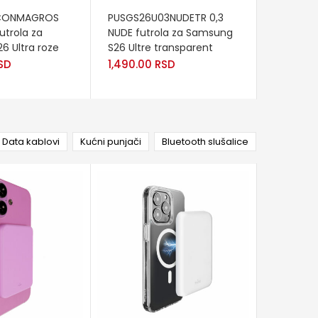
RT
READ MORE
READ M
ICONMAGROS
PUSGS26U03NUDETR 0,3
PUSGS26
utrola za
NUDE futrola za Samsung
NUDE fut
6 Ultra roze
S26 Ultre transparent
S26 tr
SD
1,490.00
RSD
1,490.0
Data kablovi
Kućni punjači
Bluetooth slušalice