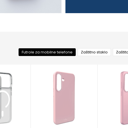
Futrole za mobilne telefone
Zaštitno staklo
Zaštit