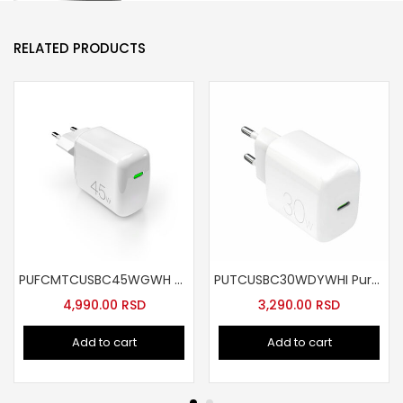
RELATED PRODUCTS
PUFCMTCUSBC45WGWH Zidni punjac GaN 45w
PUTCUSBC30WDYWHI Puro Lite zidni punjac USB-C 30W
4,990.00
RSD
3,290.00
RSD
Add to cart
Add to cart