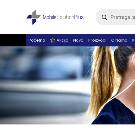
Products
search
Početna
Akcija
Novo
Proizvodi
O Nama
K