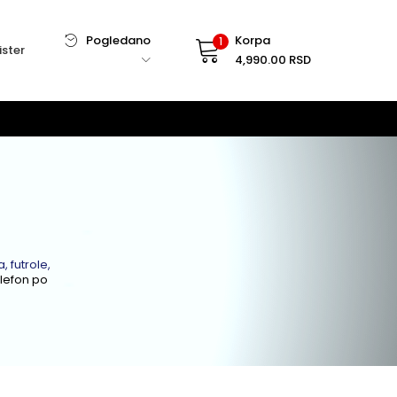
Pogledano
Korpa
1
ister
4,990.00
RSD
, futrole,
elefon po