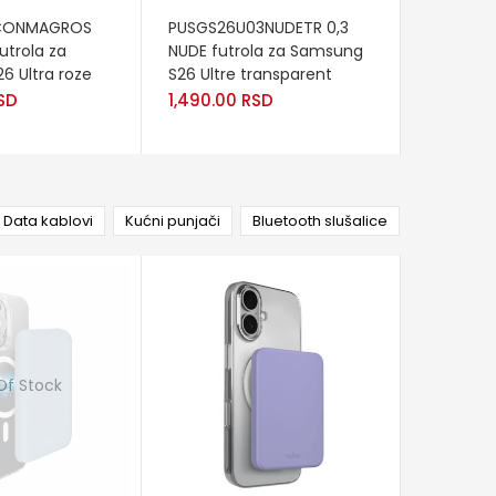
RT
READ MORE
READ M
ICONMAGROS
PUSGS26U03NUDETR 0,3
PUSGS26
utrola za
NUDE futrola za Samsung
NUDE fut
6 Ultra roze
S26 Ultre transparent
S26 tr
SD
1,490.00
RSD
1,490.0
Data kablovi
Kućni punjači
Bluetooth slušalice
Of Stock