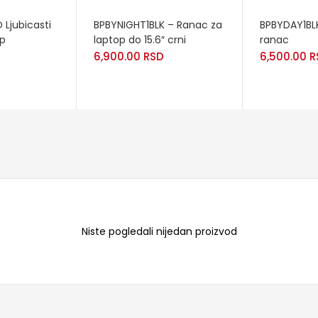
READ MORE
READ MORE
Ljubicasti
BPBYNIGHT1BLK – Ranac za
BPBYDAY1BLK
op
laptop do 15.6″ crni
ranac
6,900.00
RSD
6,500.00
R
Niste pogledali nijedan proizvod