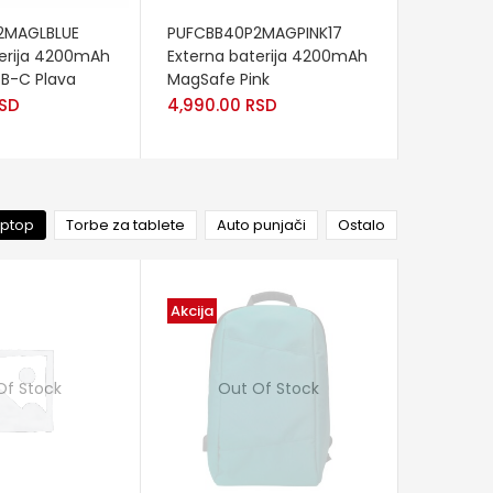
ADD TO CART
ADD TO
2MAGLBLUE
PUFCBB40P2MAGPINK17
PUBB300
terija 4200mAh
Externa baterija 4200mAh
Externa s
B-C Plava
MagSafe Pink
8,990.0
SD
4,990.00
RSD
aptop
Torbe za tablete
Auto punjači
Ostalo
Akcija
Of Stock
Out Of Stock