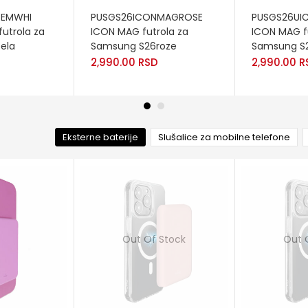
ADD TO CART
ADD TO CA
ZEMWHI
PUSGS26ICONMAGROSE
PUSGS26U
futrola za
ICON MAG futrola za
ICON MAG f
bela
Samsung S26roze
Samsung S2
2,990.00
RSD
2,990.00
R
Eksterne baterije
Slušalice za mobilne telefone
Out Of Stock
Out 