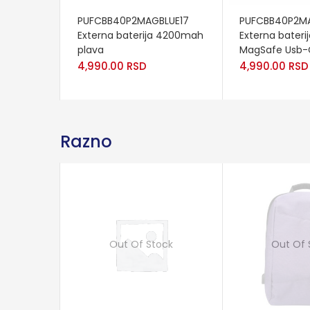
ADD TO CART
ADD TO CART
PUFCBB40P2MAGBLUE17
PUFCBB40P2M
Externa baterija 4200mah
Externa bater
plava
MagSafe Usb-C
4,990.00
RSD
4,990.00
RSD
Razno
Out Of Stock
Out Of 