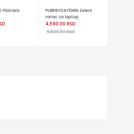
READ MORE
 Platneni
PUBPBYDAY1GRN Zeleni
ranac za laptop
SD
4,590.00
RSD
6,500.00
RSD