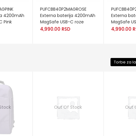
READ MORE
READ MORE
AGPINK
PUFCBB40P2MAGROSE
PUFCBB40P
ija 4200mAh
Externa baterija 4200mAh
Externa ba
 Pink
MagSafe USB-C roze
MagSafe US
4,990.00
RSD
4,990.00
R
Torbe za l
Stock
Out Of Stock
Out 