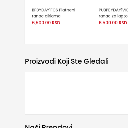
READ MORE
READ MORE
BPBYDAY1FCS Platneni
PUBPBYDAY1VIO 
ranac ciklama
ranac za lapt
6,500.00
RSD
6,500.00
RSD
Proizvodi Koji Ste Gledali
Naši Brendovi