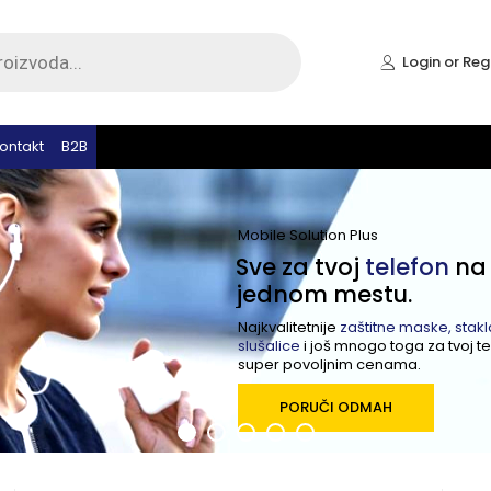
Login or Reg
ontakt
B2B
Mobile Solution Plus
Sve za tvoj
telefon
na
jednom mestu.
Najkvalitetnije
zaštitne maske, stakla
slušalice
i još mnogo toga za tvoj t
super povoljnim cenama.
PORUČI ODMAH