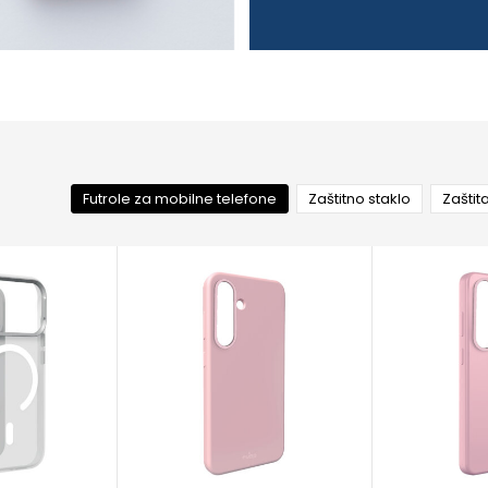
Futrole za mobilne telefone
Zaštitno staklo
Zaštit