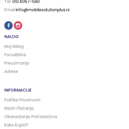
Tel:
011/4067-590
Email:
info@mobilesolutionplus.rs
NALOG
Moj Nalog
Porudžbine
Preuzimanja
Adrese
INFORMACIJE
Politika Privatnosti
Način Plaćanja
Obaveštenje Potrošačima
Kako Kupiti?