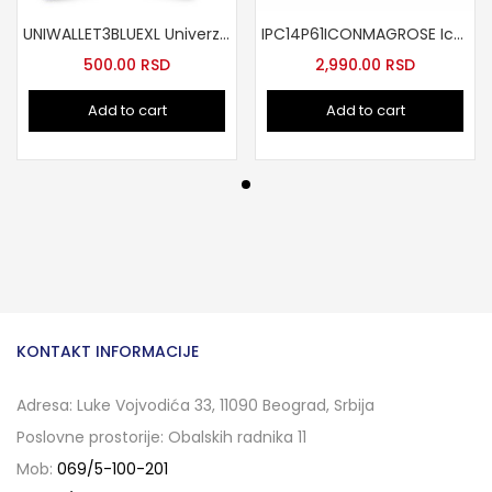
UNIWALLET3BLUEXL Univerzalna Wallet maska XL
IPC14P61ICONMAGROSE Icon mag futrola za iPhone 14 Pro roze
500.00
RSD
2,990.00
RSD
Add to cart
Add to cart
KONTAKT INFORMACIJE
Adresa: Luke Vojvodića 33, 11090 Beograd, Srbija
Poslovne prostorije: Obalskih radnika 11
Mob:
069/5-100-201