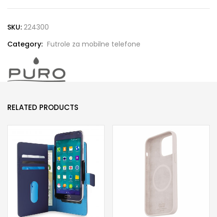
MAG
futrola
SKU:
224300
za
Category:
Futrole za mobilne telefone
Samsung
S26
crna
quantity
RELATED PRODUCTS