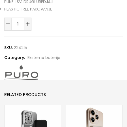
PUNE I SVI DRUGI UREDJAJI
PLASTIC FREE PAKOVANJE
PUFCBB40P2MAGPINK
Externa
baterija
4200mAh
SKU:
224215
MagSafe
Category:
Eksterne baterije
Usb-
C
Pink
quantity
RELATED PRODUCTS