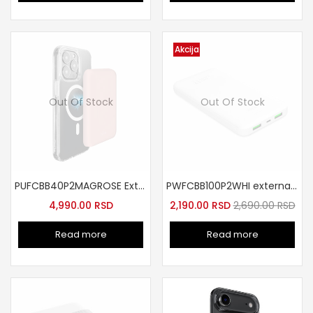
Akcija
Out Of Stock
Out Of Stock
PUFCBB40P2MAGROSE Externa baterija 4200mAh MagSafe USB-C roze
PWFCBB100P2WHI externa baterija 10000mAh bela
4,990.00
RSD
2,190.00
RSD
2,690.00
RSD
Read more
Read more