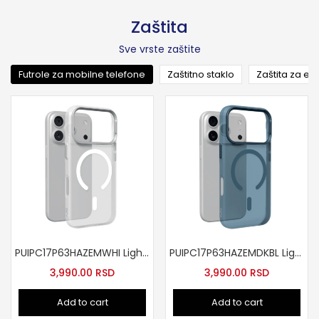
Zaštita
Sve vrste zaštite
Futrole za mobilne telefone
Zaštitno staklo
Zaštita za ek
PUIPC17P63HAZEMWHI Lightfeel MAG futrola za iPhone 17 Pro bela
PUIPC17P63HAZEMDKBL Lightfeel Mag za iPhone 17 Pro plava
3,990.00
RSD
3,990.00
RSD
Add to cart
Add to cart