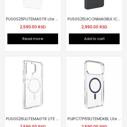
PUSGS26PLITEMAGTR Lite Mag futrola za Samsung S26+ tr
PUSGS26UICONMAGBLK ICON MAG futrola za Samsung S26 Ultra crna
2,590.00
RSD
2,990.00
RSD
Read more
Add to cart
PUSGS26ULITEMAGTR LITE MAG futrola za Samsung S26 Ultra tr
PUIPC17P69LITEMDKBL Lite Mag futrola za iPhone Pro Max teget
2,590.00
RSD
2,590.00
RSD