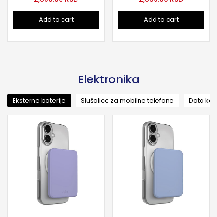
Add to cart
Add to cart
Elektronika
Eksterne baterije
Slušalice za mobilne telefone
Data kab