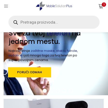
1
Products
search
Mobile Solution Plus
Sve za tvoj
telefon
na
jednom mestu.
Najkvalitetnije
zaštitne maske, stakla, futrole,
slušalice
i još mnogo toga za tvoj telefon po
super povoljnim cenama.
PORUČI ODMAH