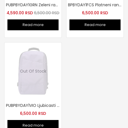
PUBPBYDAY1GRN Zeleni ranac za laptop
BPBYDAY1FCS Platneni ranac ciklama
4,590.00
RSD
6,500.00
RSD
6,500.00
RSD
Read more
Read more
Out Of Stock
PUBPBYDAY1VIO Ljubicasti ranac za laptop
6,500.00
RSD
Read more