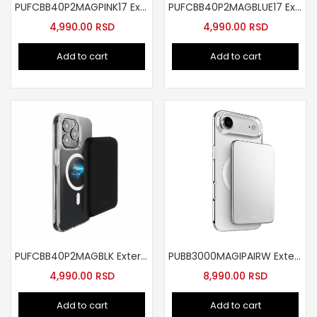
PUFCBB40P2MAGPINK17 Externa baterija 4200mAh MagSafe Pink
PUFCBB40P2MAGBLUE17 Externa baterija 4200mah plava
4,990.00
RSD
4,990.00
RSD
Add to cart
Add to cart
PUFCBB40P2MAGBLK Externa baterija 4200mAh MagSafe crna
PUBB3000MAGIPAIRW Externa baterija slim bela
4,990.00
RSD
8,990.00
RSD
Add to cart
Add to cart