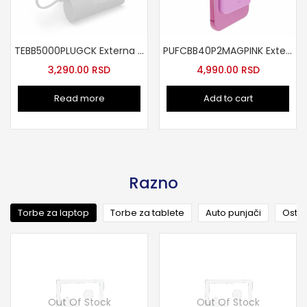
TEBB5000PLUGCK Externa baterija 5000mAh
PUFCBB40P2MAGPINK Externa baterija 4200mAh MagSafe Usb-C Pink
3,290.00
RSD
4,990.00
RSD
Read more
Add to cart
Razno
Torbe za laptop
Torbe za tablete
Auto punjači
Ostal
Out Of Stock
Out Of Stock