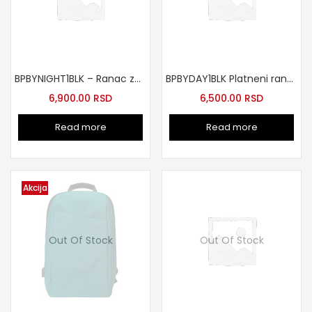
BPBYNIGHT1BLK – Ranac za laptop do 15.6″ crni
BPBYDAY1BLK Platneni ranac
6,900.00
RSD
6,500.00
RSD
Read more
Read more
Akcija
Out Of Stock
Out Of Stock