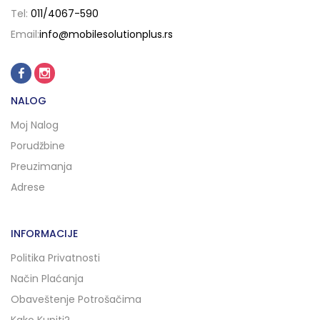
Tel:
011/4067-590
Email:
info@mobilesolutionplus.rs
NALOG
Moj Nalog
Porudžbine
Preuzimanja
Adrese
INFORMACIJE
Politika Privatnosti
Način Plaćanja
Obaveštenje Potrošačima