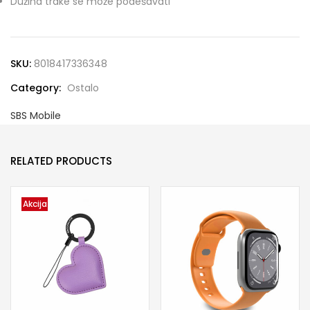
Dužina trake se može podešavati
SKU:
8018417336348
Category:
Ostalo
SBS Mobile
RELATED PRODUCTS
Akcija