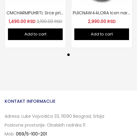
CMCHARMPUHRTL Srce privezak za futrolu lavanda
PUICNAW44LORA Icon narukvica za Apple watch 44 ora
1,490.00
RSD
2,190.00
RSD
2,990.00
RSD
Add to cart
Add to cart
KONTAKT INFORMACIJE
Adresa: Luke Vojvodića 33, 11090 Beograd, Srbija
Poslovne prostorije: Obalskih radnika 11
Mob:
069/5-100-201