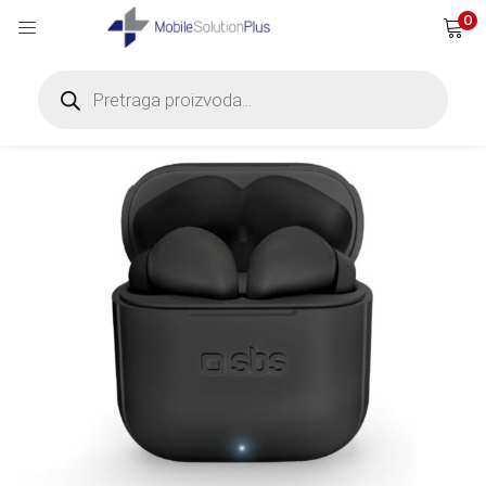
0
Products
search