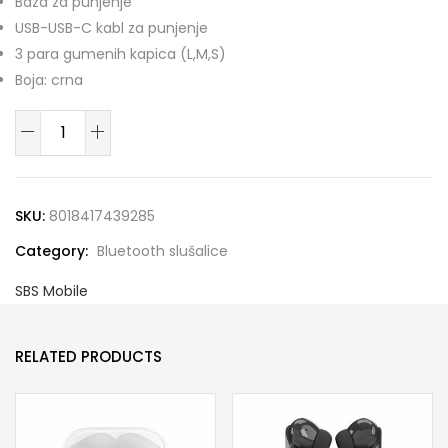
Baza za punjenje
USB-USB-C kabl za punjenje
3 para gumenih kapica (L,M,S)
Boja: crna
TEEARTWSBEATFREEBTK
Bluetooth
slusalice
crne
SKU:
8018417439285
quantity
Category:
Bluetooth slušalice
SBS Mobile
RELATED PRODUCTS