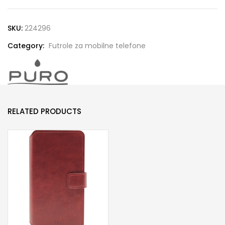
MAG
futrola
SKU:
224296
za
Category:
Futrole za mobilne telefone
Samsung
S26
Ultra
crna
quantity
RELATED PRODUCTS