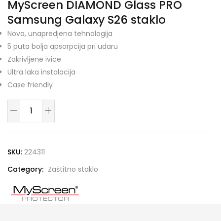
MyScreen DIAMOND Glass PRO
Samsung Galaxy S26 staklo
Nova, unapredjena tehnologija
5 puta bolja apsorpcija pri udaru
Zakrivljene ivice
Ultra laka instalacija
Case friendly
MyScreen
DIAMOND
Glass
PRO
SKU:
224311
Samsung
Category:
Zaštitno staklo
Galaxy
S26
staklo
quantity