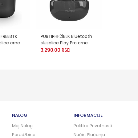
ADD TO CART
FREEBTK
PUBTIPHF21BLK Bluetooth
alice crne
slusalice Play Pro crne
3,290.00
RSD
NALOG
INFORMACIJE
Moj Nalog
Politika Privatnosti
Porudžbine
Način Plaćanja