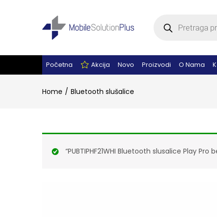
Products
search
Početna
Akcija
Novo
Proizvodi
O Nama
K
Home
Bluetooth slušalice
“PUBTIPHF21WHI Bluetooth slusalice Play Pro 