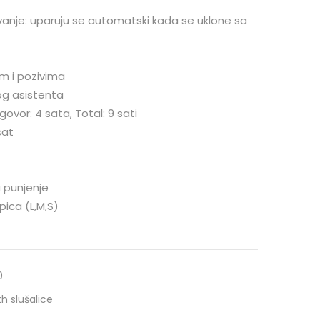
anje: uparuju se automatski kada se uklone sa
m i pozivima
og asistenta
govor: 4 sata, Total: 9 sati
sat
 punjenje
ica (L,M,S)
0
h slušalice