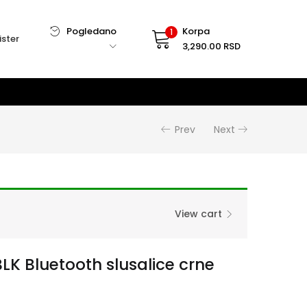
Pogledano
Korpa
1
ister
3,290.00
RSD
Prev
Next
View cart
LK Bluetooth slusalice crne