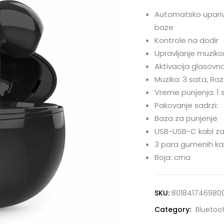
Automatsko upariv
baze
Kontrole na dodir
Upravljanje muziko
Aktivacija glasovn
Muzika: 3 sata, Raz
Vreme punjenja: 1 
Pakovanje sadrzi:
Baza za punjenje
USB-USB-C kabl za
3 para gumenih kap
Boja: crna
SKU:
801841746980
Category:
Bluetoot