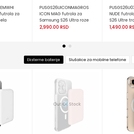
ADD TO CART
READ MORE
ZEMWHI
PUSGS26UICONMAGROS
PUSGS26U03
futrola za
ICON MAG futrola za
NUDE futro
bela
Samsung S26 Ultra roze
S26 Ultre t
2,990.00
RSD
1,490.00
R
Eksterne baterije
Slušalice za mobilne telefone
Out Of Stock