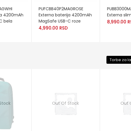
READ MORE
ADD TO CA
AGWHI
PUFCBB40P2MAGROSE
PUBB3000M
ija 4200mAh
Externa baterija 4200mAh
Externa slim
C bela
MagSafe USB-C roze
8,990.00
R
4,990.00
RSD
Torbe za l
Stock
Out Of Stock
Out 