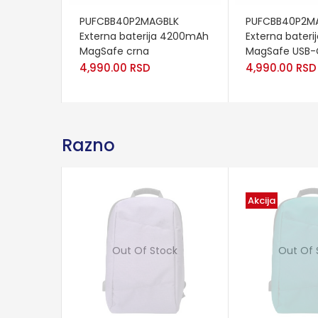
ADD TO CART
ADD TO CART
PUFCBB40P2MAGBLK
PUFCBB40P2M
Externa baterija 4200mAh
Externa bater
MagSafe crna
MagSafe USB-
4,990.00
RSD
4,990.00
RSD
Razno
Akcija
Out Of Stock
Out Of 