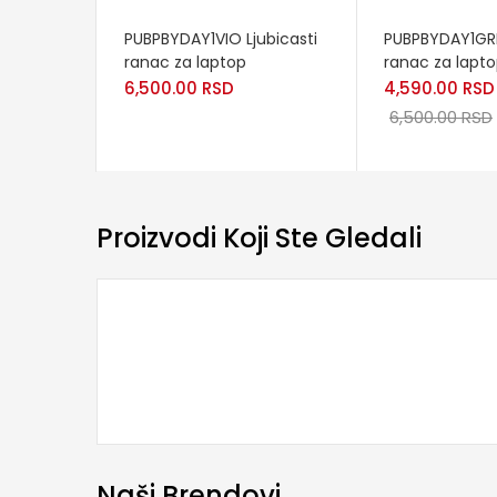
READ MORE
READ MORE
PUBPBYDAY1VIO Ljubicasti
PUBPBYDAY1GRN
ranac za laptop
ranac za lapt
6,500.00
RSD
4,590.00
RSD
6,500.00
RSD
Proizvodi Koji Ste Gledali
Naši Brendovi