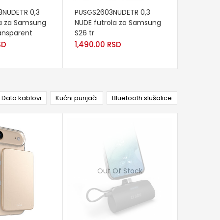
READ MORE
ADD TO
NUDETR 0,3
PUSGS2603NUDETR 0,3
PUSGS2
la za Samsung
NUDE futrola za Samsung
ICON MAG
ransparent
S26 tr
Samsung
SD
1,490.00
RSD
2,990.0
Data kablovi
Kućni punjači
Bluetooth slušalice
Out Of Stock