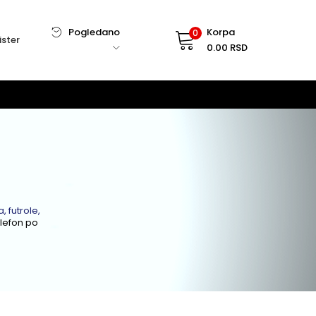
Pogledano
Korpa
0
ister
0.00
RSD
, futrole,
elefon po