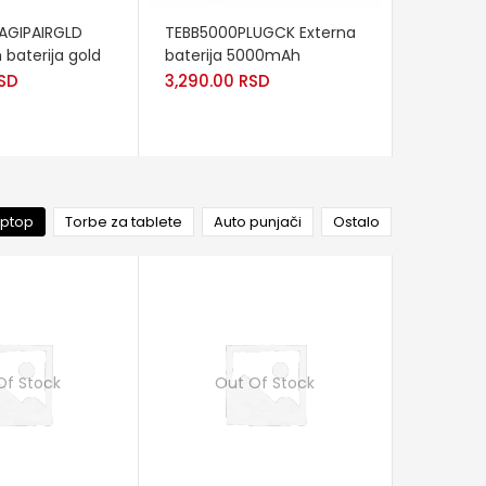
RT
READ MORE
ADD TO
AGIPAIRGLD
TEBB5000PLUGCK Externa
PUBB300
 baterija gold
baterija 5000mAh
Externa b
SD
3,290.00
RSD
8,990.0
aptop
Torbe za tablete
Auto punjači
Ostalo
Of Stock
Out Of Stock