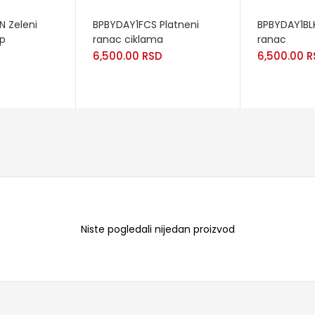
READ MORE
READ MORE
 Zeleni
BPBYDAY1FCS Platneni
BPBYDAY1BLK
op
ranac ciklama
ranac
6,500.00
RSD
6,500.00
R
Niste pogledali nijedan proizvod