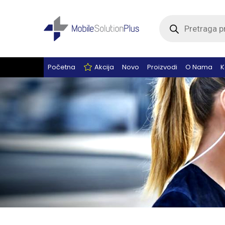
Products
search
Početna
Akcija
Novo
Proizvodi
O Nama
K