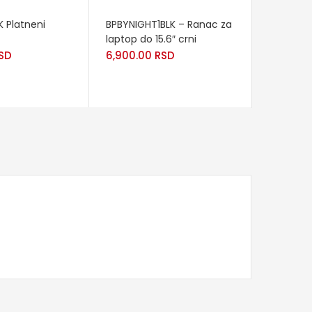
READ MORE
 Platneni
BPBYNIGHT1BLK – Ranac za
laptop do 15.6″ crni
SD
6,900.00
RSD