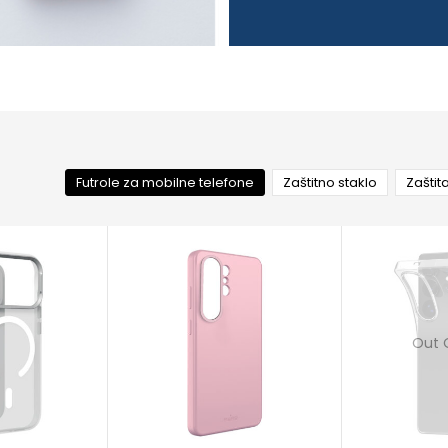
Futrole za mobilne telefone
Zaštitno staklo
Zaštit
Out 