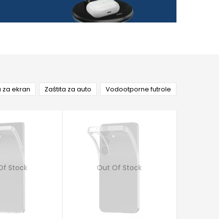
a za ekran
Zaštita za auto
Vodootporne futrole
Of Stock
Out Of Stock