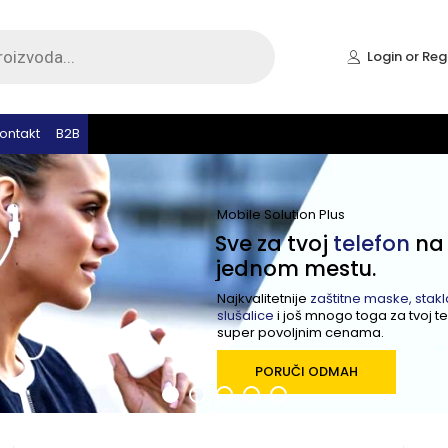
Login or Reg
ontakt
B2B
Mobile Solution Plus
Sve za tvoj
telefon
na
jednom mestu.
Najkvalitetnije
zaštitne maske, stakla
slušalice
i još mnogo toga za tvoj t
super povoljnim cenama.
PORUČI ODMAH