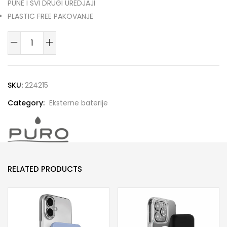
PUNE I SVI DRUGI UREDJAJI
PLASTIC FREE PAKOVANJE
PUFCBB40P2MAGPINK
Externa
baterija
4200mAh
SKU:
224215
MagSafe
Category:
Eksterne baterije
Usb-
C
Pink
quantity
RELATED PRODUCTS