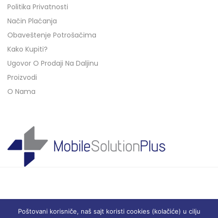
Politika Privatnosti
Način Plaćanja
Obaveštenje Potrošačima
Kako Kupiti?
Ugovor O Prodaji Na Daljinu
Proizvodi
O Nama
Poštovani korisniče, naš sajt koristi cookies (kolačiće) u cilju