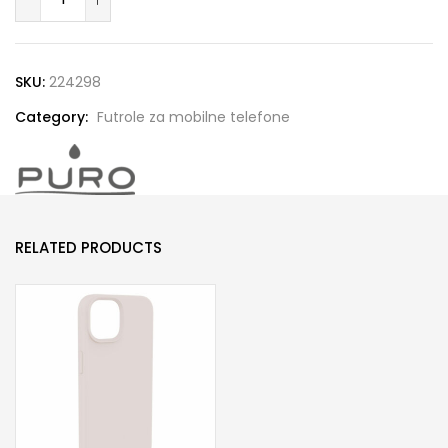
LITE
MAG
futrola
SKU:
224298
za
Category:
Futrole za mobilne telefone
Samsung
S26
tr
quantity
RELATED PRODUCTS