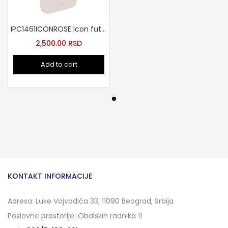
IPC1461ICONROSE Icon futrola za iPhone 14 roze
2,500.00
RSD
Add to cart
KONTAKT INFORMACIJE
Adresa: Luke Vojvodića 33, 11090 Beograd, Srbija
Poslovne prostorije: Obalskih radnika 11