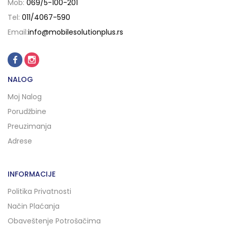
Mob:
069/5-100-201
Tel:
011/4067-590
Email:
info@mobilesolutionplus.rs
NALOG
Moj Nalog
Porudžbine
Preuzimanja
Adrese
INFORMACIJE
Politika Privatnosti
Način Plaćanja
Obaveštenje Potrošačima