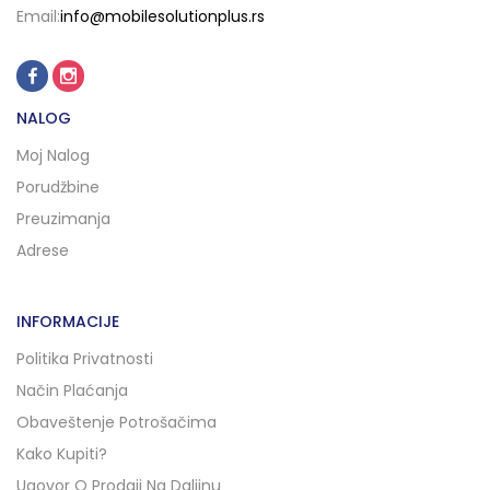
Email:
info@mobilesolutionplus.rs
NALOG
Moj Nalog
Porudžbine
Preuzimanja
Adrese
INFORMACIJE
Politika Privatnosti
Način Plaćanja
Obaveštenje Potrošačima
Kako Kupiti?
Ugovor O Prodaji Na Daljinu