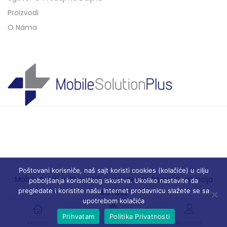
Proizvodi
O Nama
Poštovani korisniče, naš sajt koristi cookies (kolačiće) u cilju
Mobile Solution Plus 2021. Sva prava zadržana. Realizacija
poboljšanja korisničkog iskustva. Ukoliko nastavite da
pregledate i koristite našu Internet prodavnicu slažete se sa
ACTUEL
upotrebom kolačića
Prihvatam
Politika Privatnosti
Home
Proizvodi
Account