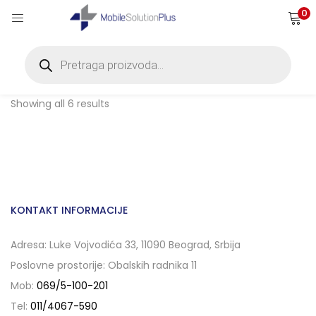
0
Products
search
Filter
Showing all 6 results
KONTAKT INFORMACIJE
Adresa: Luke Vojvodića 33, 11090 Beograd, Srbija
Poslovne prostorije: Obalskih radnika 11
Mob:
069/5-100-201
Tel:
011/4067-590