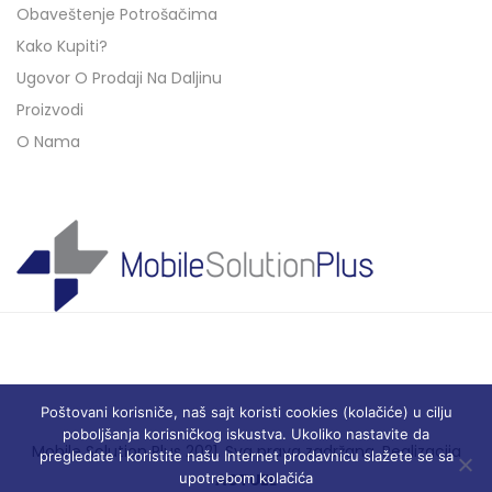
Obaveštenje Potrošačima
Kako Kupiti?
Ugovor O Prodaji Na Daljinu
Proizvodi
O Nama
Poštovani korisniče, naš sajt koristi cookies (kolačiće) u cilju
poboljšanja korisničkog iskustva. Ukoliko nastavite da
Mobile Solution Plus 2021. Sva prava zadržana. Realizacija
pregledate i koristite našu Internet prodavnicu slažete se sa
upotrebom kolačića
ACTUEL