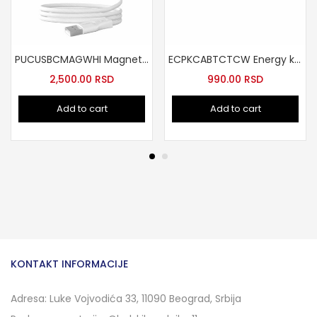
PUCUSBCMAGWHI Magnetni kabal USB-A ka USB-C beli
ECPKCABTCTCW Energy kabal tip-C tip-C 1m beli
2,500.00
RSD
990.00
RSD
Add to cart
Add to cart
KONTAKT INFORMACIJE
Adresa: Luke Vojvodića 33, 11090 Beograd, Srbija