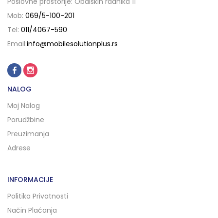
Poslovne prostorije: Obalskih radnika 11
Mob:
069/5-100-201
Tel:
011/4067-590
Email:
info@mobilesolutionplus.rs
NALOG
Moj Nalog
Porudžbine
Preuzimanja
Adrese
INFORMACIJE
Politika Privatnosti
Način Plaćanja