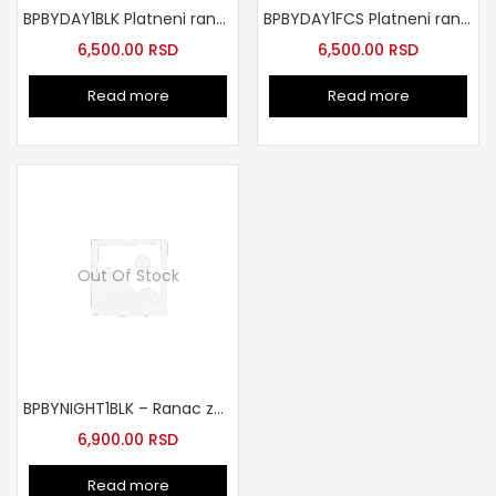
BPBYDAY1BLK Platneni ranac
BPBYDAY1FCS Platneni ranac ciklama
6,500.00
RSD
6,500.00
RSD
Read more
Read more
Out Of Stock
BPBYNIGHT1BLK – Ranac za laptop do 15.6″ crni
6,900.00
RSD
Read more