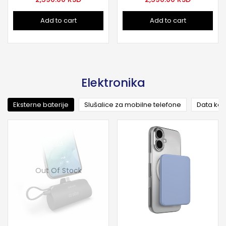
Add to cart
Add to cart
Elektronika
Eksterne baterije
Slušalice za mobilne telefone
Data kab
Out Of Stock