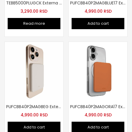
TEBB5000PLUGCK Externa baterija 5000mAh
PUFCBB40P2MAGBLUE17 Externa baterija 4200mah plava
3,290.00
RSD
4,990.00
RSD
Read more
Add to cart
PUFCBB40P2MAGBEG Externa baterija 4200mAh bez
PUFCBB40P2MAGORA17 Externa baterija 4200mAh MagSafe oranz
4,990.00
RSD
4,990.00
RSD
Add to cart
Add to cart