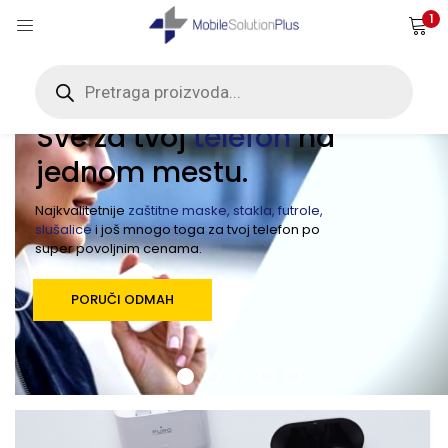
1
Products
search
Mobile Solution Plus
Sve za tvoj
telefon
na
jednom mestu.
Najkvalitetnije
zaštitne maske, stakla, futrole,
slušalice
i još mnogo toga za tvoj telefon po
super povoljnim cenama.
PORUČI ODMAH