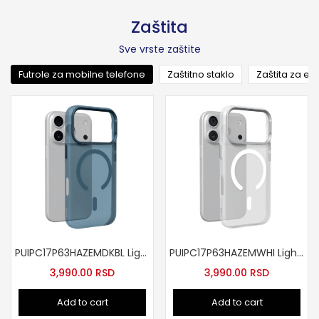
Zaštita
Sve vrste zaštite
Futrole za mobilne telefone
Zaštitno staklo
Zaštita za ek
PUIPC17P63HAZEMDKBL Lightfeel Mag za iPhone 17 Pro plava
PUIPC17P63HAZEMWHI Lightfeel MAG futrola za iPhone 17 Pro bela
3,990.00
RSD
3,990.00
RSD
Add to cart
Add to cart