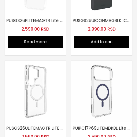
PUSGS26PLITEMAGTR Lite Mag futrola za Samsung S26+ tr
PUSGS26UICONMAGBLK ICON MAG futrola za Samsung S26 Ultra crna
2,590.00
RSD
2,990.00
RSD
Read more
Add to cart
PUSGS26ULITEMAGTR LITE MAG futrola za Samsung S26 Ultra tr
PUIPC17P69LITEMDKBL Lite Mag futrola za iPhone Pro Max teget
2,590.00
RSD
2,590.00
RSD