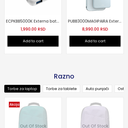
ECPKBB5000K Externa baterija 5000mAh
PUBB3000MAGIPAIRA Externa baterija slim Azur
1,990.00
RSD
8,990.00
RSD
Add to cart
Add to cart
Razno
Torbe za laptop
Torbe za tablete
Auto punjači
Ostal
Akcija
Out Of Stock
Out Of Stock