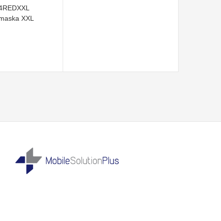
4REDXXL
 maska XXL