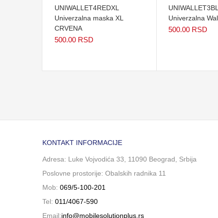
UNIWALLET4REDXL
UNIWALLET3B
Univerzalna maska XL
Univerzalna Wa
CRVENA
500.00
RSD
500.00
RSD
KONTAKT INFORMACIJE
Adresa: Luke Vojvodića 33, 11090 Beograd, Srbija
Poslovne prostorije: Obalskih radnika 11
Mob:
069/5-100-201
Tel:
011/4067-590
Email:
info@mobilesolutionplus.rs