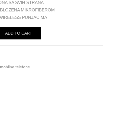
FONA SA SVIH STRANA
BLOZENA MIKROFIBEROM
 WIRELESS PUNJACIMA
ADD TO CART
1
 mobilne telefone