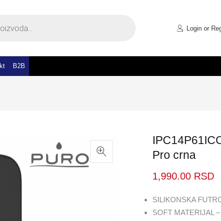
Login or Reg
kt
B2B
IPC14P61ICON
Pro crna
1,990.00
RSD
SILIKONSKA FUTR
SOFT MATERIJAL – 