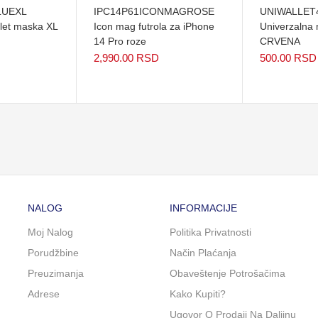
LUEXL
IPC14P61ICONMAGROSE
UNIWALLET
llet maska XL
Icon mag futrola za iPhone
Univerzalna
14 Pro roze
CRVENA
2,990.00
RSD
500.00
RSD
NALOG
INFORMACIJE
Moj Nalog
Politika Privatnosti
Porudžbine
Način Plaćanja
Preuzimanja
Obaveštenje Potrošačima
Adrese
Kako Kupiti?
Ugovor O Prodaji Na Daljinu