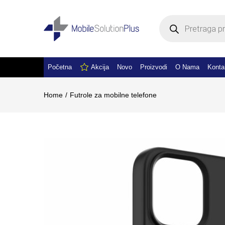
Products
search
Početna
Akcija
Novo
Proizvodi
O Nama
Konta
Home
Futrole za mobilne telefone