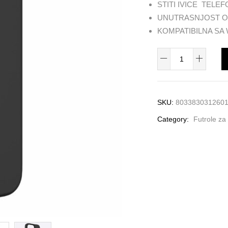
STITI IVICE TELE
UNUTRASNJOST O
KOMPATIBILNA SA
IPC14P61ICONBLK
Icon
futrola
za
SKU:
803383031260
iPhone
Category:
Futrole za
14
Pro
crna
quantity