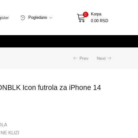
Korpa
0
Pogledano
ister
0.00
RSD
Prev
Next
BLK Icon futrola za iPhone 14
OLA
NE KLIZI