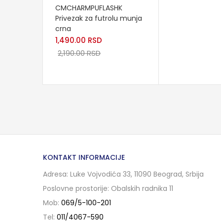
CMCHARMPUFLASHK
Privezak za futrolu munja
crna
1,490.00
RSD
2,190.00
RSD
KONTAKT INFORMACIJE
Adresa: Luke Vojvodića 33, 11090 Beograd, Srbija
Poslovne prostorije: Obalskih radnika 11
Mob:
069/5-100-201
Tel:
011/4067-590