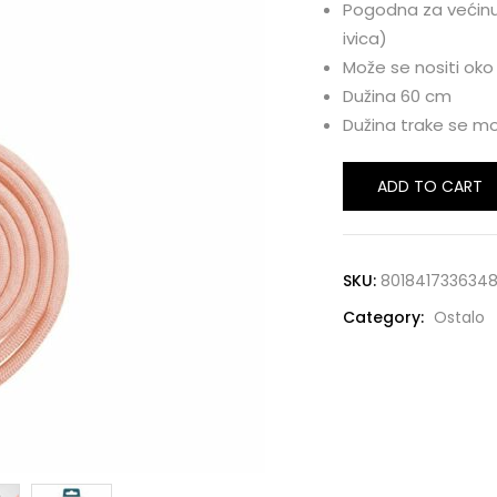
Pogodna za većinu
ivica)
Može se nositi oko
Dužina 60 cm
Dužina trake se m
ADD TO CART
SKU:
801841733634
Category:
Ostalo