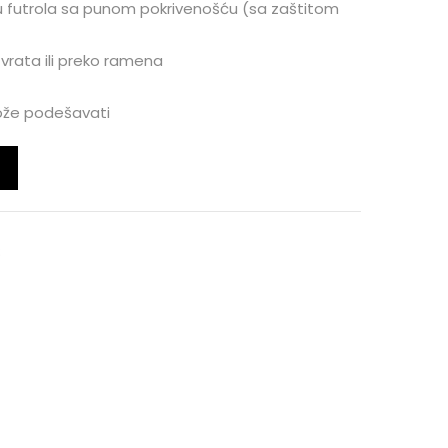
 futrola sa punom pokrivenošću (sa zaštitom
 vrata ili preko ramena
ože podešavati
8