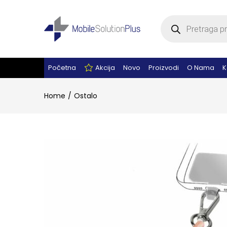
Products
search
Početna
Akcija
Novo
Proizvodi
O Nama
K
Home
Ostalo