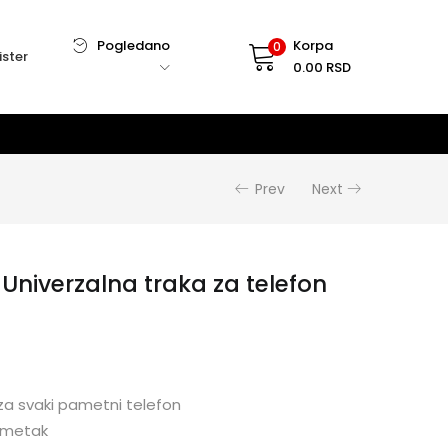
Pogledano
Korpa
0
ister
0.00
RSD
Prev
Next
Univerzalna traka za telefon
 za svaki pametni telefon
umetak