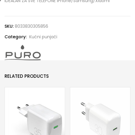
IDEALAN ZA SVE TELEFONE iPhone/Samsung/Xiaomi
SKU:
8033830305856
Category:
Kućni punjači
RELATED PRODUCTS