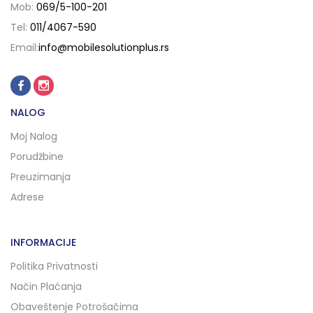
Mob:
069/5-100-201
Tel:
011/4067-590
Email:
info@mobilesolutionplus.rs
NALOG
Moj Nalog
Porudžbine
Preuzimanja
Adrese
INFORMACIJE
Politika Privatnosti
Način Plaćanja
Obaveštenje Potrošačima