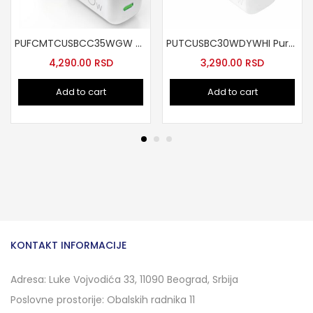
PUFCMTCUSBCC35WGW Kucni punjac GaN 35w bela
PUTCUSBC30WDYWHI Puro Lite zidni punjac USB-C 30W
4,290.00
RSD
3,290.00
RSD
Add to cart
Add to cart
KONTAKT INFORMACIJE
Adresa: Luke Vojvodića 33, 11090 Beograd, Srbija
Poslovne prostorije: Obalskih radnika 11